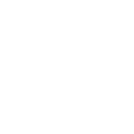
quips
Vols ser sponsor?
Documents
Contacte
Más