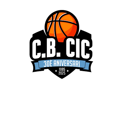
Inici
30è ANIVERSARI
Història
Staff
Serveis
E